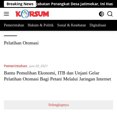
Langsung
serta Berebut Dua Jabatan Perangkat Desa Jatimekar, Ini Hasil Se
Breaking News
ke
konten
Pemerintahan
Hukum & Politik
Sosial & Kesehatan
Digitalisasi
Pelatihan Otomasi
Pemerintahan
Juni 20, 2021
Bantu Pemulihan Ekonomi, ITB dan Unjani Gelar
Pelatihan Otomasi Bagi Petani Melalui Jaringan Internet
Selengkapnya