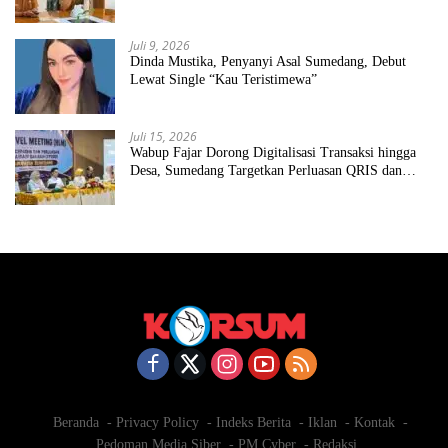
Juli 9, 2026
Dinda Mustika, Penyanyi Asal Sumedang, Debut
Lewat Single “Kau Teristimewa”
Juli 15, 2026
Wabup Fajar Dorong Digitalisasi Transaksi hingga
Desa, Sumedang Targetkan Perluasan QRIS dan
ETPD
Beranda
Privacy Policy
Indeks Berita
Iklan
Kontak
Pedoman Media Siber
PM Cyber
Redaksi