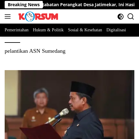
Langsung
erta Berebut Dua Jabatan Perangkat Desa Jatimekar, Ini Hasil Sel
Breaking News
ke
konten
Pemerintahan
Hukum & Politik
Sosial & Kesehatan
Digitalisasi
pelantikan ASN Sumedang