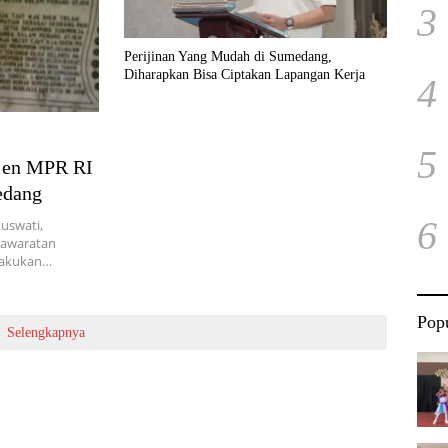
3
Perijinan Yang Mudah di Sumedang,
Diharapkan Bisa Ciptakan Lapangan Kerja
4
5
kjen MPR RI
edang
6
uswati,
yawaratan
 lakukan…
Popu
Selengkapnya