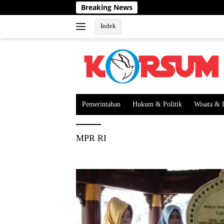
Langsung
Breaking News
ke
konten
Indek
Pemerintahan
Hukum & Politik
Wisata & 
MPR RI