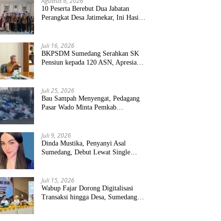
Agustus 6, 2026
10 Peserta Berebut Dua Jabatan
Perangkat Desa Jatimekar, Ini Hasil
Seleksinya
Juli 16, 2026
BKPSDM Sumedang Serahkan SK
Pensiun kepada 120 ASN, Apresiasi
Pengabdian Puluhan Tahun
Juli 25, 2026
Bau Sampah Menyengat, Pedagang
Pasar Wado Minta Pemkab
Sumedang Benahi Pengelolaan
Juli 9, 2026
Dinda Mustika, Penyanyi Asal
Sumedang, Debut Lewat Single
“Kau Teristimewa”
Juli 15, 2026
Wabup Fajar Dorong Digitalisasi
Transaksi hingga Desa, Sumedang
Targetkan Perluasan QRIS dan
ETPD