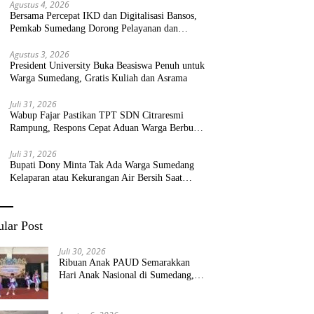
Agustus 4, 2026
Bersama Percepat IKD dan Digitalisasi Bansos,
Pemkab Sumedang Dorong Pelayanan dan
Bantuan Tepat Sasaran
Agustus 3, 2026
President University Buka Beasiswa Penuh untuk
Warga Sumedang, Gratis Kuliah dan Asrama
Juli 31, 2026
Wabup Fajar Pastikan TPT SDN Citraresmi
Rampung, Respons Cepat Aduan Warga Berbuah
Hasil
Juli 31, 2026
Bupati Dony Minta Tak Ada Warga Sumedang
Kelaparan atau Kekurangan Air Bersih Saat
Kemarau
lar Post
Juli 30, 2026
Ribuan Anak PAUD Semarakkan
Hari Anak Nasional di Sumedang,
Kadisdik: Wujudkan Anak Bahagia
dan Sekolah Bersih Sehat