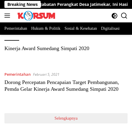
Langsung
erta Berebut Dua Jabatan Perangkat Desa Jatimekar, Ini Hasil Se
Breaking News
ke
konten
Pemerintahan
Hukum & Politik
Sosial & Kesehatan
Digitalisasi
Kinerja Award Sumedang Simpati 2020
Pemerintahan
Februari 5, 2021
Dorong Percepatan Pencapaian Target Pembangunan,
Pemda Gelar Kinerja Award Sumedang Simpati 2020
Selengkapnya