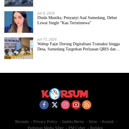
Juli 9, 2026
Dinda Mustika, Penyanyi Asal Sumedang, Debut
Lewat Single “Kau Teristimewa”
Juli 15, 2026
Wabup Fajar Dorong Digitalisasi Transaksi hingga
Desa, Sumedang Targetkan Perluasan QRIS dan
ETPD
Beranda
Privacy Policy
Indeks Berita
Iklan
Kontak
Pedoman Media Siber
PM Cyber
Redaksi