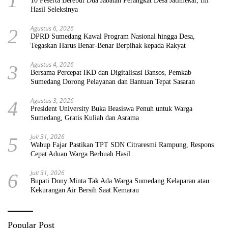
1
10 Peserta Berebut Dua Jabatan Perangkat Desa Jatimekar, Ini
Hasil Seleksinya
Agustus 6, 2026
2
DPRD Sumedang Kawal Program Nasional hingga Desa,
Tegaskan Harus Benar-Benar Berpihak kepada Rakyat
Agustus 4, 2026
3
Bersama Percepat IKD dan Digitalisasi Bansos, Pemkab
Sumedang Dorong Pelayanan dan Bantuan Tepat Sasaran
Agustus 3, 2026
4
President University Buka Beasiswa Penuh untuk Warga
Sumedang, Gratis Kuliah dan Asrama
Juli 31, 2026
5
Wabup Fajar Pastikan TPT SDN Citraresmi Rampung, Respons
Cepat Aduan Warga Berbuah Hasil
Juli 31, 2026
6
Bupati Dony Minta Tak Ada Warga Sumedang Kelaparan atau
Kekurangan Air Bersih Saat Kemarau
Popular Post