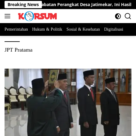
Langsung
rta Berebut Dua Jabatan Perangkat Desa Jatimekar, Ini Hasil Sele
Breaking News
ke
konten
Pemerintahan
Hukum & Politik
Sosial & Kesehatan
Digitalisasi
JPT Pratama