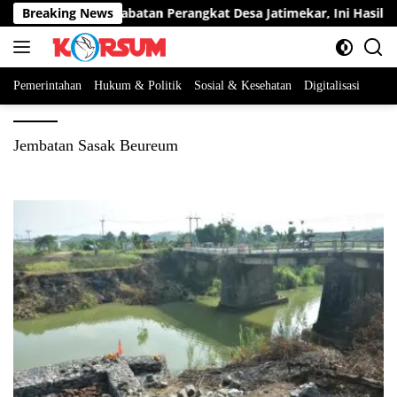
Langsung
ta Berebut Dua Jabatan Perangkat Desa Jatimekar, Ini Hasil Sele
Breaking News
ke
konten
Pemerintahan
Hukum & Politik
Sosial & Kesehatan
Digitalisasi
Jembatan Sasak Beureum