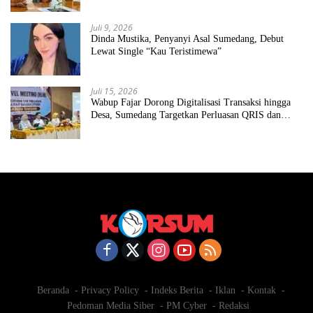
Juli 9, 2026
Dinda Mustika, Penyanyi Asal Sumedang, Debut
Lewat Single “Kau Teristimewa”
Juli 15, 2026
Wabup Fajar Dorong Digitalisasi Transaksi hingga
Desa, Sumedang Targetkan Perluasan QRIS dan
ETPD
Beranda
Privacy Policy
Indeks Berita
Iklan
Kontak
Pedoman Media Siber
PM Cyber
Redaksi