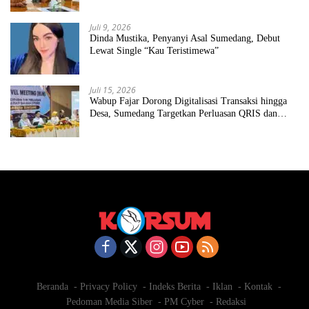
Juli 9, 2026
Dinda Mustika, Penyanyi Asal Sumedang, Debut
Lewat Single “Kau Teristimewa”
Juli 15, 2026
Wabup Fajar Dorong Digitalisasi Transaksi hingga
Desa, Sumedang Targetkan Perluasan QRIS dan
ETPD
Beranda
Privacy Policy
Indeks Berita
Iklan
Kontak
Pedoman Media Siber
PM Cyber
Redaksi