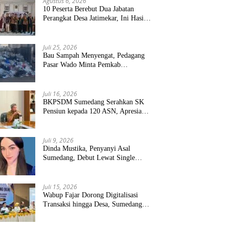
Agustus 6, 2026
10 Peserta Berebut Dua Jabatan
Perangkat Desa Jatimekar, Ini Hasil
Seleksinya
Juli 25, 2026
Bau Sampah Menyengat, Pedagang
Pasar Wado Minta Pemkab
Sumedang Benahi Pengelolaan
Juli 16, 2026
BKPSDM Sumedang Serahkan SK
Pensiun kepada 120 ASN, Apresiasi
Pengabdian Puluhan Tahun
Juli 9, 2026
Dinda Mustika, Penyanyi Asal
Sumedang, Debut Lewat Single
“Kau Teristimewa”
Juli 15, 2026
Wabup Fajar Dorong Digitalisasi
Transaksi hingga Desa, Sumedang
Targetkan Perluasan QRIS dan
ETPD