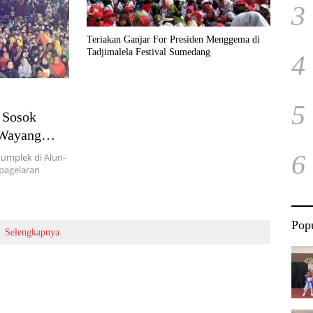
3
Teriakan Ganjar For Presiden Menggema di
Tadjimalela Festival Sumedang
4
5
n Sosok
 Wayang
6
umplek di Alun-
 pagelaran
Popu
Selengkapnya