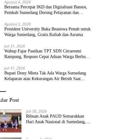
Agustus 4, 2026
Bersama Percepat IKD dan Digitalisasi Bansos,
Pemkab Sumedang Dorong Pelayanan dan
Bantuan Tepat Sasaran
Agustus 3, 2026
President University Buka Beasiswa Penuh untuk
Warga Sumedang, Gratis Kuliah dan Asrama
Juli 31, 2026
Wabup Fajar Pastikan TPT SDN Citraresmi
Rampung, Respons Cepat Aduan Warga Berbuah
Hasil
Juli 31, 2026
Bupati Dony Minta Tak Ada Warga Sumedang
Kelaparan atau Kekurangan Air Bersih Saat
Kemarau
lar Post
Juli 30, 2026
Ribuan Anak PAUD Semarakkan
Hari Anak Nasional di Sumedang,
Kadisdik: Wujudkan Anak Bahagia
dan Sekolah Bersih Sehat