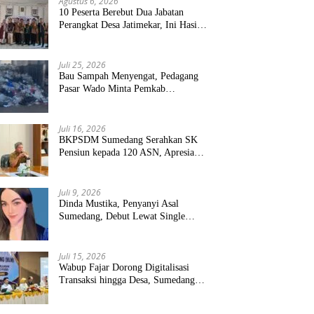
Agustus 6, 2026
10 Peserta Berebut Dua Jabatan
Perangkat Desa Jatimekar, Ini Hasil
Seleksinya
Juli 25, 2026
Bau Sampah Menyengat, Pedagang
Pasar Wado Minta Pemkab
Sumedang Benahi Pengelolaan
Juli 16, 2026
BKPSDM Sumedang Serahkan SK
Pensiun kepada 120 ASN, Apresiasi
Pengabdian Puluhan Tahun
Juli 9, 2026
Dinda Mustika, Penyanyi Asal
Sumedang, Debut Lewat Single
“Kau Teristimewa”
Juli 15, 2026
Wabup Fajar Dorong Digitalisasi
Transaksi hingga Desa, Sumedang
Targetkan Perluasan QRIS dan
ETPD