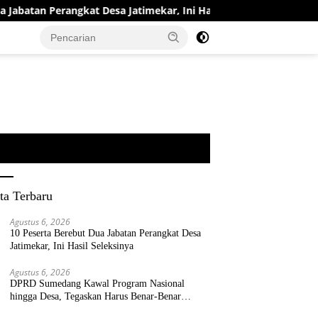
tan Perangkat Desa Jatimekar, Ini Hasil Seleksinya
DPRD
ta Terbaru
Agustus 6, 2026
10 Peserta Berebut Dua Jabatan Perangkat Desa
Jatimekar, Ini Hasil Seleksinya
Agustus 6, 2026
DPRD Sumedang Kawal Program Nasional
hingga Desa, Tegaskan Harus Benar-Benar
Berpihak kepada Rakyat