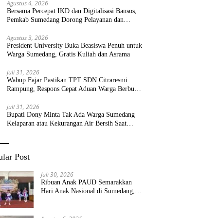
Agustus 4, 2026
Bersama Percepat IKD dan Digitalisasi Bansos,
Pemkab Sumedang Dorong Pelayanan dan
Bantuan Tepat Sasaran
Agustus 3, 2026
President University Buka Beasiswa Penuh untuk
Warga Sumedang, Gratis Kuliah dan Asrama
Juli 31, 2026
Wabup Fajar Pastikan TPT SDN Citraresmi
Rampung, Respons Cepat Aduan Warga Berbuah
Hasil
Juli 31, 2026
Bupati Dony Minta Tak Ada Warga Sumedang
Kelaparan atau Kekurangan Air Bersih Saat
Kemarau
lar Post
Juli 30, 2026
Ribuan Anak PAUD Semarakkan
Hari Anak Nasional di Sumedang,
Kadisdik: Wujudkan Anak Bahagia
dan Sekolah Bersih Sehat