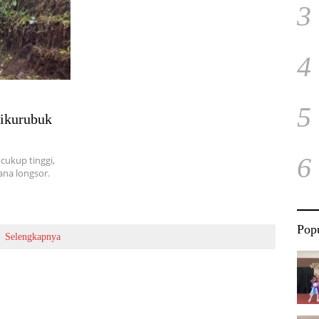
3
4
5
Cikurubuk
6
cukup tinggi,
ana longsor.
Popu
Selengkapnya