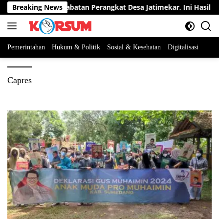
Langsung
ta Berebut Dua Jabatan Perangkat Desa Jatimekar, Ini Hasil Sele
Breaking News
ke
konten
Pemerintahan
Hukum & Politik
Sosial & Kesehatan
Digitalisasi
Capres