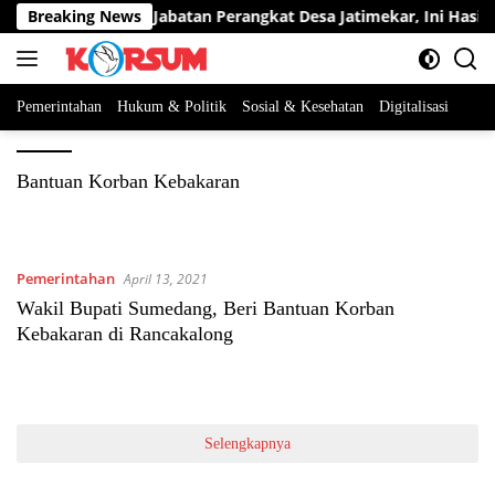
Langsung
serta Berebut Dua Jabatan Perangkat Desa Jatimekar, Ini Hasil S
Breaking News
ke
konten
Pemerintahan
Hukum & Politik
Sosial & Kesehatan
Digitalisasi
Bantuan Korban Kebakaran
Pemerintahan
April 13, 2021
Wakil Bupati Sumedang, Beri Bantuan Korban
Kebakaran di Rancakalong
Selengkapnya