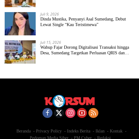
Juli 9, 2026
Dinda Mustika, Penyanyi Asal Sumedang, Debut
Lewat Single “Kau Teristimewa”
Juli 15, 2026
Wabup Fajar Dorong Digitalisasi Transaksi hingga
Desa, Sumedang Targetkan Perluasan QRIS dan
ETPD
Beranda
Privacy Policy
Indeks Berita
Iklan
Kontak
Pedoman Media Siber
PM Cyber
Redaksi