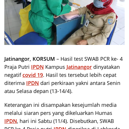
Jatinangor, KORSUM
– Hasil test SWAB PCR ke- 4
Praja Putri
IPDN
Kampus
Jatinangor
dinyatakan
negatif
covid 19
. Hasil tes tersebut lebih cepat
diterima
IPDN
dari perkiraan yakni antara Senin
atau Selasa depan (13-14/4).
Keterangan ini disampakan kesejumlah media
melalui siaran pers yang dikeluarkan Humas
IPDN
, hari ini Sabtu (11/4). Disebutkan, SWAB
PCR ke-4 Praja putri
IPDN
diperiksa di Labkesda