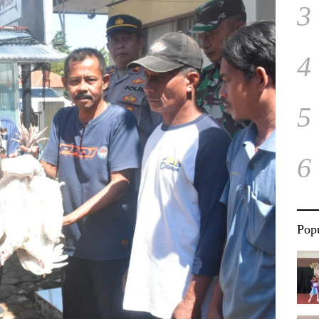
3
4
5
6
Popu