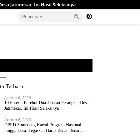
r, Ini Hasil Seleksinya
DPRD Sumedang Kawal Program N
ta Terbaru
Agustus 6, 2026
10 Peserta Berebut Dua Jabatan Perangkat Desa
Jatimekar, Ini Hasil Seleksinya
Agustus 6, 2026
DPRD Sumedang Kawal Program Nasional
hingga Desa, Tegaskan Harus Benar-Benar
Berpihak kepada Rakyat