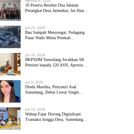
Agustus 6, 2026
10 Peserta Berebut Dua Jabatan
Perangkat Desa Jatimekar, Ini Hasil
Seleksinya
Juli 25, 2026
Bau Sampah Menyengat, Pedagang
Pasar Wado Minta Pemkab
Sumedang Benahi Pengelolaan
Juli 16, 2026
BKPSDM Sumedang Serahkan SK
Pensiun kepada 120 ASN, Apresiasi
Pengabdian Puluhan Tahun
Juli 9, 2026
Dinda Mustika, Penyanyi Asal
Sumedang, Debut Lewat Single
“Kau Teristimewa”
Juli 15, 2026
Wabup Fajar Dorong Digitalisasi
Transaksi hingga Desa, Sumedang
Targetkan Perluasan QRIS dan
ETPD