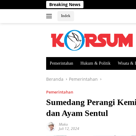
Langsung
Breaking News
ke
konten
Indek
Pemerintahan
Hukum & Politik
Wisata & 
Beranda
Pemerintahan
Pemerintahan
Sumedang Perangi Kemi
dan Ayam Sentul
Mako
Juli 12, 2024