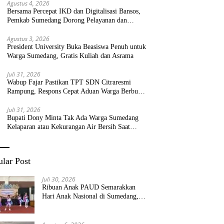
Agustus 4, 2026
Bersama Percepat IKD dan Digitalisasi Bansos,
Pemkab Sumedang Dorong Pelayanan dan
Bantuan Tepat Sasaran
Agustus 3, 2026
President University Buka Beasiswa Penuh untuk
Warga Sumedang, Gratis Kuliah dan Asrama
Juli 31, 2026
Wabup Fajar Pastikan TPT SDN Citraresmi
Rampung, Respons Cepat Aduan Warga Berbuah
Hasil
Juli 31, 2026
Bupati Dony Minta Tak Ada Warga Sumedang
Kelaparan atau Kekurangan Air Bersih Saat
Kemarau
lar Post
Juli 30, 2026
Ribuan Anak PAUD Semarakkan
Hari Anak Nasional di Sumedang,
Kadisdik: Wujudkan Anak Bahagia
dan Sekolah Bersih Sehat