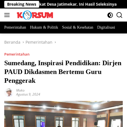
Langsung
batan Perangkat Desa Jatimekar, Ini Hasil Seleksinya
Breaking News
DP
ke
konten
Pemerintahan
Hukum & Politik
Sosial & Kesehatan
Digitalisasi
Beranda
Pemerintahan
Pemerintahan
Sumedang, Inspirasi Pendidikan: Dirjen
PAUD Dikdasmen Bertemu Guru
Penggerak
Mako
Agustus 9, 2024