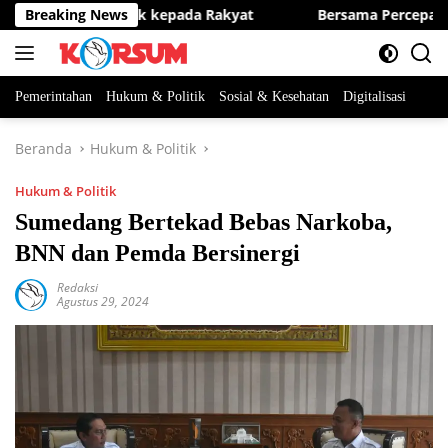
Langsung
r-Benar Berpihak kepada Rakyat
Breaking News
Bersama Percepat IKD 
ke
konten
Pemerintahan
Hukum & Politik
Sosial & Kesehatan
Digitalisasi
Beranda
Hukum & Politik
Hukum & Politik
Sumedang Bertekad Bebas Narkoba,
BNN dan Pemda Bersinergi
Redaksi
Agustus 29, 2024