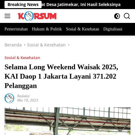
Langsung
tan Perangkat Desa Jatimekar, Ini Hasil Seleksinya
Breaking News
DPRD
ke
konten
Pemerintahan
Hukum & Politik
Sosial & Kesehatan
Digitalisasi
Beranda
Sosial & Kesehatan
Sosial & Kesehatan
Selama Long Weekend Waisak 2025,
KAI Daop 1 Jakarta Layani 371.202
Pelanggan
Redaksi
Mei 19, 2025