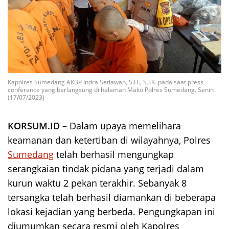
Kapolres Sumedang AKBP Indra Setiawan, S.H., S.I.K. pada saat press
conference yang berlangsung di halaman Mako Polres Sumedang. Senin
(17/07/2023)
KORSUM.ID
– Dalam upaya memelihara
keamanan dan ketertiban di wilayahnya, Polres
Sumedang
telah berhasil mengungkap
serangkaian tindak pidana yang terjadi dalam
kurun waktu 2 pekan terakhir. Sebanyak 8
tersangka telah berhasil diamankan di beberapa
lokasi kejadian yang berbeda. Pengungkapan ini
diumumkan secara resmi oleh Kapolres