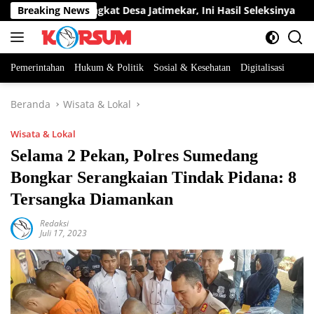
Langsung
 Jabatan Perangkat Desa Jatimekar, Ini Hasil Seleksinya
Breaking News
ke
konten
Pemerintahan
Hukum & Politik
Sosial & Kesehatan
Digitalisasi
Beranda
Wisata & Lokal
Wisata & Lokal
Selama 2 Pekan, Polres Sumedang
Bongkar Serangkaian Tindak Pidana: 8
Tersangka Diamankan
Redaksi
Juli 17, 2023