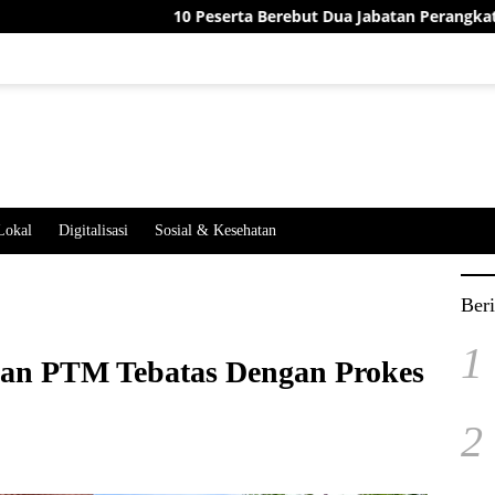
10 Peserta Berebut Dua Jabatan Perangkat Desa Jatim
Lokal
Digitalisasi
Sosial & Kesehatan
Beri
1
an PTM Tebatas Dengan Prokes
2