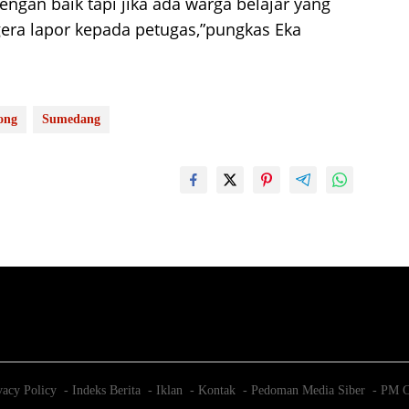
gan baik tapi jika ada warga belajar yang
era lapor kepada petugas,”pungkas Eka
ong
Sumedang
vacy Policy
Indeks Berita
Iklan
Kontak
Pedoman Media Siber
PM C