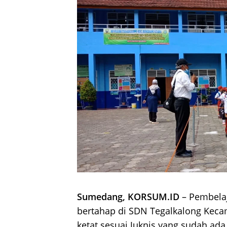
Sumedang, KORSUM.ID
– Pembelaj
bertahap di SDN Tegalkalong Keca
ketat sesuai Juknis yang sudah ada.