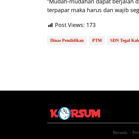
“Mudah-mudahan dapat berjalan den
terpapar maka harus dan wajib seg
Post Views:
173
Dinas Pendidikan
PTM
SDN Tegal Kal
Beranda
Pri