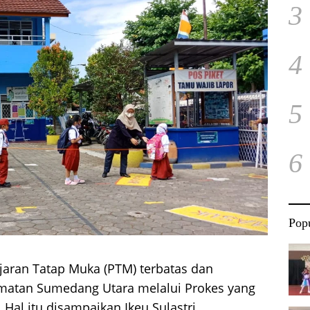
3
4
5
6
Popu
aran Tatap Muka (PTM) terbatas dan
matan Sumedang Utara melalui Prokes yang
 Hal itu disampaikan Ikeu Sulastri