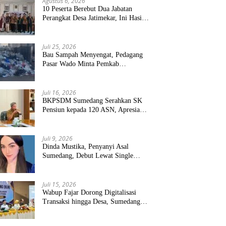
Agustus 6, 2026
10 Peserta Berebut Dua Jabatan
Perangkat Desa Jatimekar, Ini Hasil
Seleksinya
Juli 25, 2026
Bau Sampah Menyengat, Pedagang
Pasar Wado Minta Pemkab
Sumedang Benahi Pengelolaan
Juli 16, 2026
BKPSDM Sumedang Serahkan SK
Pensiun kepada 120 ASN, Apresiasi
Pengabdian Puluhan Tahun
Juli 9, 2026
Dinda Mustika, Penyanyi Asal
Sumedang, Debut Lewat Single
“Kau Teristimewa”
Juli 15, 2026
Wabup Fajar Dorong Digitalisasi
Transaksi hingga Desa, Sumedang
Targetkan Perluasan QRIS dan
ETPD