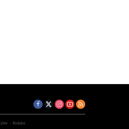
yber
Redaksi