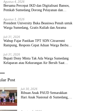
Agustus 4, 2026
Bersama Percepat IKD dan Digitalisasi Bansos,
Pemkab Sumedang Dorong Pelayanan dan
Bantuan Tepat Sasaran
Agustus 3, 2026
President University Buka Beasiswa Penuh untuk
Warga Sumedang, Gratis Kuliah dan Asrama
Juli 31, 2026
Wabup Fajar Pastikan TPT SDN Citraresmi
Rampung, Respons Cepat Aduan Warga Berbuah
Hasil
Juli 31, 2026
Bupati Dony Minta Tak Ada Warga Sumedang
Kelaparan atau Kekurangan Air Bersih Saat
Kemarau
lar Post
Juli 30, 2026
Ribuan Anak PAUD Semarakkan
Hari Anak Nasional di Sumedang,
Kadisdik: Wujudkan Anak Bahagia
dan Sekolah Bersih Sehat