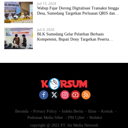
Juli 15, 2026
Wabup Fajar Dorong Digitalisasi Transaksi hingga
Desa, Sumedang Targetkan Perluasan QRIS dan
ETPD
Juli 9, 2026
BLK Sumedang Gelar Pelatihan Berbasis
Kompetensi, Bupati Dony Targetkan Peserta
Langsung Terserap Kerja
Beranda
Privacy Policy
Indeks Berita
Iklan
Kontak
Pedoman Media Siber
PM Cyber
Redaksi
copyright @ 2021 PT. Ini Media Network