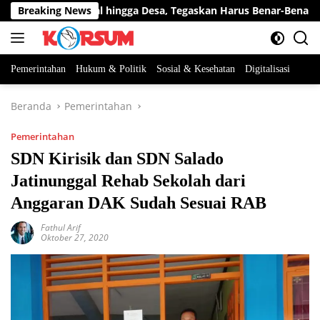
Langsung
am Nasional hingga Desa, Tegaskan Harus Benar-Benar Berpih
Breaking News
ke
konten
Pemerintahan
Hukum & Politik
Sosial & Kesehatan
Digitalisasi
Beranda
Pemerintahan
Pemerintahan
SDN Kirisik dan SDN Salado
Jatinunggal Rehab Sekolah dari
Anggaran DAK Sudah Sesuai RAB
Fathul Arif
Oktober 27, 2020