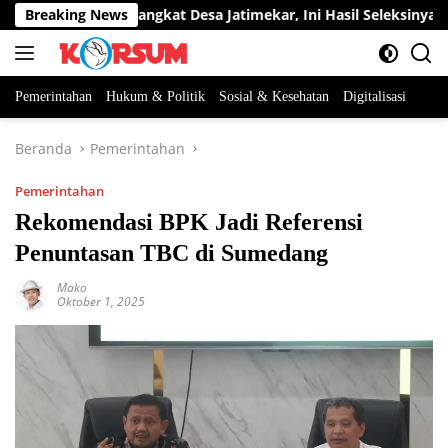
Langsung
a Jabatan Perangkat Desa Jatimekar, Ini Hasil Seleksinya
Breaking News
ke
konten
Pemerintahan
Hukum & Politik
Sosial & Kesehatan
Digitalisasi
Beranda
Pemerintahan
Pemerintahan
Rekomendasi BPK Jadi Referensi
Penuntasan TBC di Sumedang
Mako
Oktober 1, 2025