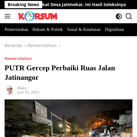
Langsung
batan Perangkat Desa Jatimekar, Ini Hasil Seleksinya
Breaking News
DP
ke
konten
Pemerintahan
Hukum & Politik
Sosial & Kesehatan
Digitalisasi
Beranda
Pemerintahan
Pemerintahan
PUTR Gercep Perbaiki Ruas Jalan
Jatinangor
Mako
Juni 14, 2025