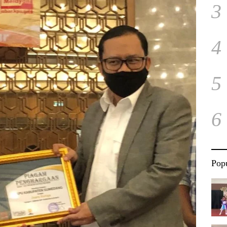
3
4
5
6
Popu