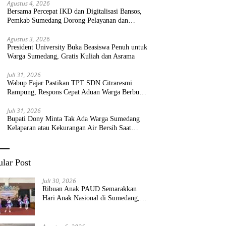
Agustus 4, 2026
Bersama Percepat IKD dan Digitalisasi Bansos,
Pemkab Sumedang Dorong Pelayanan dan
Bantuan Tepat Sasaran
Agustus 3, 2026
President University Buka Beasiswa Penuh untuk
Warga Sumedang, Gratis Kuliah dan Asrama
Juli 31, 2026
Wabup Fajar Pastikan TPT SDN Citraresmi
Rampung, Respons Cepat Aduan Warga Berbuah
Hasil
Juli 31, 2026
Bupati Dony Minta Tak Ada Warga Sumedang
Kelaparan atau Kekurangan Air Bersih Saat
Kemarau
lar Post
Juli 30, 2026
Ribuan Anak PAUD Semarakkan
Hari Anak Nasional di Sumedang,
Kadisdik: Wujudkan Anak Bahagia
dan Sekolah Bersih Sehat