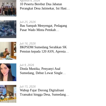
Agustus 6, 2026
10 Peserta Berebut Dua Jabatan
Perangkat Desa Jatimekar, Ini Hasil
Seleksinya
Juli 25, 2026
Bau Sampah Menyengat, Pedagang
Pasar Wado Minta Pemkab
Sumedang Benahi Pengelolaan
Juli 16, 2026
BKPSDM Sumedang Serahkan SK
Pensiun kepada 120 ASN, Apresiasi
Pengabdian Puluhan Tahun
Juli 9, 2026
Dinda Mustika, Penyanyi Asal
Sumedang, Debut Lewat Single
“Kau Teristimewa”
Juli 15, 2026
Wabup Fajar Dorong Digitalisasi
Transaksi hingga Desa, Sumedang
Targetkan Perluasan QRIS dan
ETPD