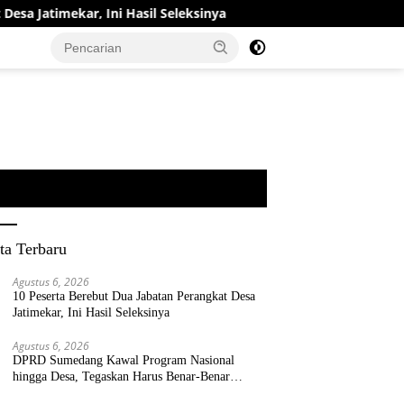
r, Ini Hasil Seleksinya
DPRD Sumedang Kawal Program N
ta Terbaru
Agustus 6, 2026
10 Peserta Berebut Dua Jabatan Perangkat Desa
Jatimekar, Ini Hasil Seleksinya
Agustus 6, 2026
DPRD Sumedang Kawal Program Nasional
hingga Desa, Tegaskan Harus Benar-Benar
Berpihak kepada Rakyat