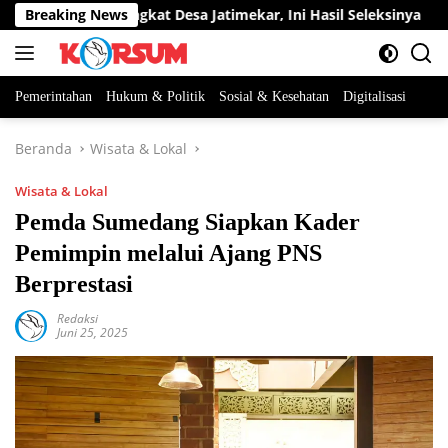
Langsung
 Jabatan Perangkat Desa Jatimekar, Ini Hasil Seleksinya
Breaking News
ke
konten
Pemerintahan
Hukum & Politik
Sosial & Kesehatan
Digitalisasi
Beranda
Wisata & Lokal
Wisata & Lokal
Pemda Sumedang Siapkan Kader
Pemimpin melalui Ajang PNS
Berprestasi
Redaksi
Juni 25, 2025