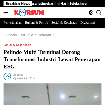
Langsung
 Perangkat Desa Jatimekar, Ini Hasil Seleksinya
Breaking News
DPRD Su
ke
konten
Pemerintahan
Hukum & Politik
Sosial & Kesehatan
Digitalisasi
Beranda
Sosial & Kesehatan
Sosial & Kesehatan
Pelindo Multi Terminal Dorong
Transformasi Industri Lewat Penerapan
ESG
Redaksi
Agustus 13, 2025