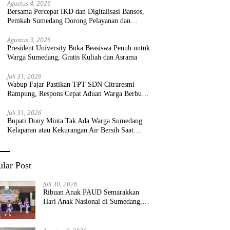
Agustus 4, 2026
Bersama Percepat IKD dan Digitalisasi Bansos,
Pemkab Sumedang Dorong Pelayanan dan
Bantuan Tepat Sasaran
Agustus 3, 2026
President University Buka Beasiswa Penuh untuk
Warga Sumedang, Gratis Kuliah dan Asrama
Juli 31, 2026
Wabup Fajar Pastikan TPT SDN Citraresmi
Rampung, Respons Cepat Aduan Warga Berbuah
Hasil
Juli 31, 2026
Bupati Dony Minta Tak Ada Warga Sumedang
Kelaparan atau Kekurangan Air Bersih Saat
Kemarau
lar Post
Juli 30, 2026
Ribuan Anak PAUD Semarakkan
Hari Anak Nasional di Sumedang,
Kadisdik: Wujudkan Anak Bahagia
dan Sekolah Bersih Sehat