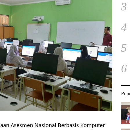
3
4
5
6
Popu
naan Asesmen Nasional Berbasis Komputer