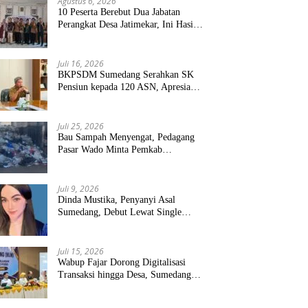
Agustus 6, 2026
10 Peserta Berebut Dua Jabatan
Perangkat Desa Jatimekar, Ini Hasil
Seleksinya
Juli 16, 2026
BKPSDM Sumedang Serahkan SK
Pensiun kepada 120 ASN, Apresiasi
Pengabdian Puluhan Tahun
Juli 25, 2026
Bau Sampah Menyengat, Pedagang
Pasar Wado Minta Pemkab
Sumedang Benahi Pengelolaan
Juli 9, 2026
Dinda Mustika, Penyanyi Asal
Sumedang, Debut Lewat Single
“Kau Teristimewa”
Juli 15, 2026
Wabup Fajar Dorong Digitalisasi
Transaksi hingga Desa, Sumedang
Targetkan Perluasan QRIS dan
ETPD