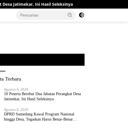
mekar, Ini Hasil Seleksinya
DPRD Sumedang Kawal Progra
ta Terbaru
Agustus 6, 2026
10 Peserta Berebut Dua Jabatan Perangkat Desa
Jatimekar, Ini Hasil Seleksinya
Agustus 6, 2026
DPRD Sumedang Kawal Program Nasional
hingga Desa, Tegaskan Harus Benar-Benar
Berpihak kepada Rakyat