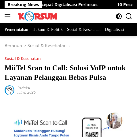
Langsung
inta ASN Percepat Digitalisasi Perlinsos
Breaking News
10 Peserta Ber
ke
konten
Pemerintahan
Hukum & Politik
Sosial & Kesehatan
Digitalisasi
Beranda
Sosial & Kesehatan
Sosial & Kesehatan
MiiTel Scan to Call: Solusi VoIP untuk
Layanan Pelanggan Bebas Pulsa
Redaksi
Juli 8, 2025