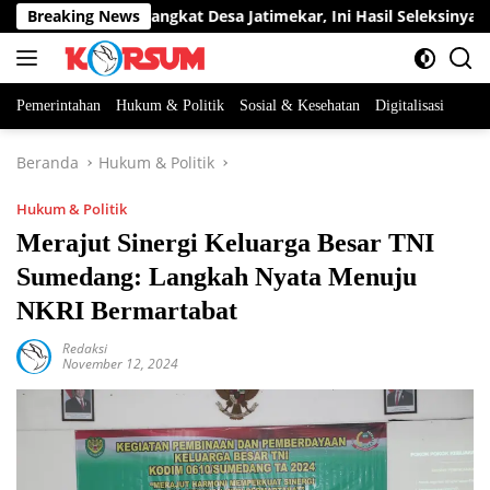
Langsung
ua Jabatan Perangkat Desa Jatimekar, Ini Hasil Seleksinya
Breaking News
ke
konten
Pemerintahan
Hukum & Politik
Sosial & Kesehatan
Digitalisasi
Beranda
Hukum & Politik
Hukum & Politik
Merajut Sinergi Keluarga Besar TNI
Sumedang: Langkah Nyata Menuju
NKRI Bermartabat
Redaksi
November 12, 2024