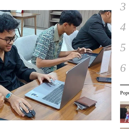
3
4
5
6
Popu