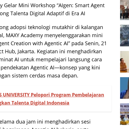
 Gelar Mini Workshop “AIgen: Smart Agent
ng Talenta Digital Adaptif di Era AI
ng adopsi teknologi mutakhir di kalangan
ital, MAXY Academy menyelenggarakan mini
ent Creation with Agentic AI” pada Senin, 21
t Hub, Jakarta. Kegiatan ini menghadirkan
minat AI untuk mempelajari langsung cara
pendekatan Agentic AI—konsep yang kini
gan sistem cerdas masa depan.
US UNIVERSITY Pelopori Program Pembelajaran
kan Talenta Digital Indonesia
elama dua jam ini menghadirkan sesi