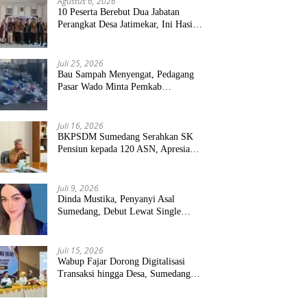
Agustus 6, 2026
10 Peserta Berebut Dua Jabatan
Perangkat Desa Jatimekar, Ini Hasil
Seleksinya
Juli 25, 2026
Bau Sampah Menyengat, Pedagang
Pasar Wado Minta Pemkab
Sumedang Benahi Pengelolaan
Juli 16, 2026
BKPSDM Sumedang Serahkan SK
Pensiun kepada 120 ASN, Apresiasi
Pengabdian Puluhan Tahun
Juli 9, 2026
Dinda Mustika, Penyanyi Asal
Sumedang, Debut Lewat Single
“Kau Teristimewa”
Juli 15, 2026
Wabup Fajar Dorong Digitalisasi
Transaksi hingga Desa, Sumedang
Targetkan Perluasan QRIS dan
ETPD