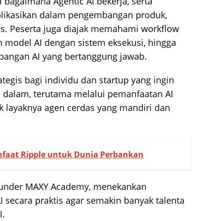
 bagaimana Agentic AI bekerja, serta
aplikasikan dalam pengembangan produk,
is. Peserta juga diajak memahami workflow
model AI dengan sistem eksekusi, hingga
bangan AI yang bertanggung jawab.
ategis bagi individu dan startup yang ingin
ih dalam, terutama melalui pemanfaatan AI
k layaknya agen cerdas yang mandiri dan
faat Ripple untuk Dunia Perbankan
Founder MAXY Academy, menekankan
 secara praktis agar semakin banyak talenta
l.