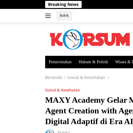
Langsung
Breaking News
ke
konten
Indek
Pemerintahan
Hukum & Politik
Wisata & 
Beranda
Sosial & Kesehatan
Sosial & Kesehatan
MAXY Academy Gelar M
Agent Creation with Age
Digital Adaptif di Era A
Redaksi