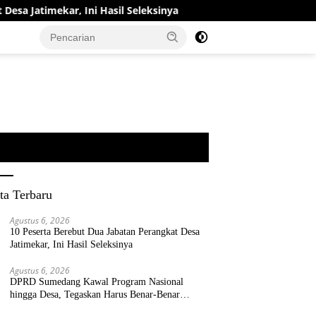
r, Ini Hasil Seleksinya
DPRD Sumedang Kawal Program N
ta Terbaru
Agustus 6, 2026
10 Peserta Berebut Dua Jabatan Perangkat Desa
Jatimekar, Ini Hasil Seleksinya
Agustus 6, 2026
DPRD Sumedang Kawal Program Nasional
hingga Desa, Tegaskan Harus Benar-Benar
Berpihak kepada Rakyat