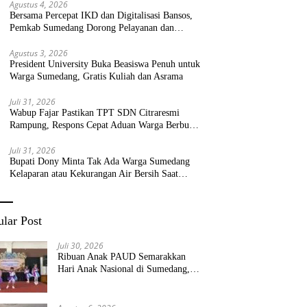
Agustus 4, 2026
Bersama Percepat IKD dan Digitalisasi Bansos,
Pemkab Sumedang Dorong Pelayanan dan
Bantuan Tepat Sasaran
Agustus 3, 2026
President University Buka Beasiswa Penuh untuk
Warga Sumedang, Gratis Kuliah dan Asrama
Juli 31, 2026
Wabup Fajar Pastikan TPT SDN Citraresmi
Rampung, Respons Cepat Aduan Warga Berbuah
Hasil
Juli 31, 2026
Bupati Dony Minta Tak Ada Warga Sumedang
Kelaparan atau Kekurangan Air Bersih Saat
Kemarau
lar Post
Juli 30, 2026
Ribuan Anak PAUD Semarakkan
Hari Anak Nasional di Sumedang,
Kadisdik: Wujudkan Anak Bahagia
dan Sekolah Bersih Sehat