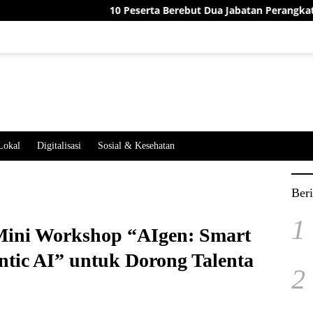
10 Peserta Berebut Dua Jabatan Perangkat Desa Jatimeka
Lokal
Digitalisasi
Sosial & Kesehatan
Beri
1
ini Workshop “AIgen: Smart
ntic AI” untuk Dorong Talenta
2
I