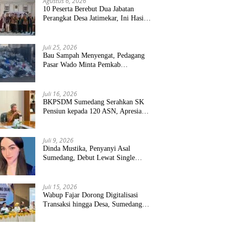
Agustus 6, 2026
10 Peserta Berebut Dua Jabatan
Perangkat Desa Jatimekar, Ini Hasil
Seleksinya
Juli 25, 2026
Bau Sampah Menyengat, Pedagang
Pasar Wado Minta Pemkab
Sumedang Benahi Pengelolaan
Juli 16, 2026
BKPSDM Sumedang Serahkan SK
Pensiun kepada 120 ASN, Apresiasi
Pengabdian Puluhan Tahun
Juli 9, 2026
Dinda Mustika, Penyanyi Asal
Sumedang, Debut Lewat Single
“Kau Teristimewa”
Juli 15, 2026
Wabup Fajar Dorong Digitalisasi
Transaksi hingga Desa, Sumedang
Targetkan Perluasan QRIS dan
ETPD