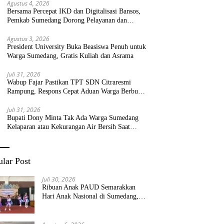
Agustus 4, 2026
Bersama Percepat IKD dan Digitalisasi Bansos,
Pemkab Sumedang Dorong Pelayanan dan
Bantuan Tepat Sasaran
Agustus 3, 2026
President University Buka Beasiswa Penuh untuk
Warga Sumedang, Gratis Kuliah dan Asrama
Juli 31, 2026
Wabup Fajar Pastikan TPT SDN Citraresmi
Rampung, Respons Cepat Aduan Warga Berbuah
Hasil
Juli 31, 2026
Bupati Dony Minta Tak Ada Warga Sumedang
Kelaparan atau Kekurangan Air Bersih Saat
Kemarau
lar Post
Juli 30, 2026
Ribuan Anak PAUD Semarakkan
Hari Anak Nasional di Sumedang,
Kadisdik: Wujudkan Anak Bahagia
dan Sekolah Bersih Sehat