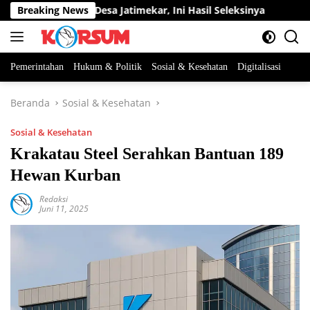
Langsung
Perangkat Desa Jatimekar, Ini Hasil Seleksinya
Breaking News
DPRD Sum
ke
konten
Pemerintahan
Hukum & Politik
Sosial & Kesehatan
Digitalisasi
Beranda
Sosial & Kesehatan
Sosial & Kesehatan
Krakatau Steel Serahkan Bantuan 189
Hewan Kurban
Redaksi
Juni 11, 2025