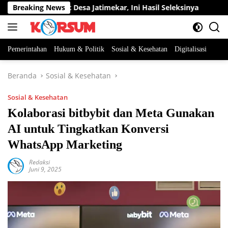
Langsung
n Perangkat Desa Jatimekar, Ini Hasil Seleksinya
Breaking News
DPRD S
ke
konten
Pemerintahan
Hukum & Politik
Sosial & Kesehatan
Digitalisasi
Beranda
Sosial & Kesehatan
Sosial & Kesehatan
Kolaborasi bitbybit dan Meta Gunakan
AI untuk Tingkatkan Konversi
WhatsApp Marketing
Redaksi
Juni 9, 2025