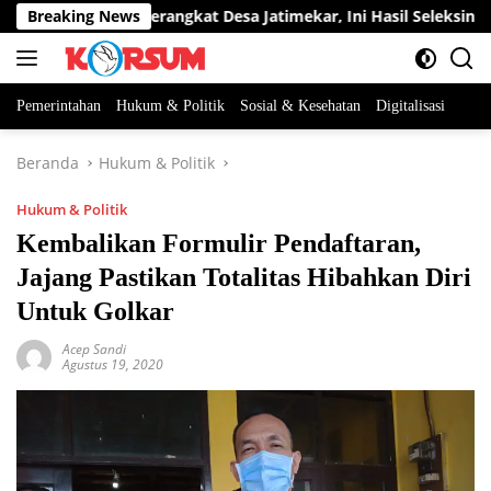
Langsung
 Dua Jabatan Perangkat Desa Jatimekar, Ini Hasil Seleksinya
Breaking News
ke
konten
Pemerintahan
Hukum & Politik
Sosial & Kesehatan
Digitalisasi
Beranda
Hukum & Politik
Hukum & Politik
Kembalikan Formulir Pendaftaran,
Jajang Pastikan Totalitas Hibahkan Diri
Untuk Golkar
Acep Sandi
Agustus 19, 2020