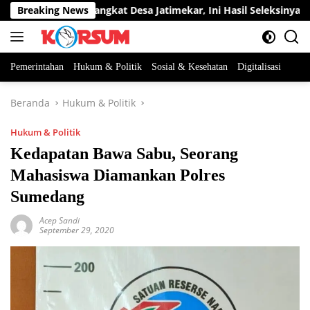
Langsung
 Jabatan Perangkat Desa Jatimekar, Ini Hasil Seleksinya
Breaking News
ke
konten
Pemerintahan
Hukum & Politik
Sosial & Kesehatan
Digitalisasi
Beranda
Hukum & Politik
Hukum & Politik
Kedapatan Bawa Sabu, Seorang
Mahasiswa Diamankan Polres
Sumedang
Acep Sandi
September 29, 2020