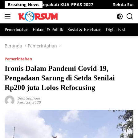
Langsung
b Sumedang Sepakati KUA-PPAS 2027
Breaking News
Sekda Sumedang M
ke
konten
Pemerintahan
Hukum & Politik
Sosial & Kesehatan
Digitalisasi
Beranda
Pemerintahan
Pemerintahan
Ironis Dalam Pandemi Covid-19,
Pengadaan Sarung di Setda Senilai
Rp200 juta Lolos Refocusing
Dadi Supriadi
April 23, 2020