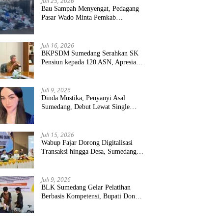
Juli 25, 2026
Bau Sampah Menyengat, Pedagang
Pasar Wado Minta Pemkab
Sumedang Benahi Pengelolaan
Juli 16, 2026
BKPSDM Sumedang Serahkan SK
Pensiun kepada 120 ASN, Apresiasi
Pengabdian Puluhan Tahun
Juli 9, 2026
Dinda Mustika, Penyanyi Asal
Sumedang, Debut Lewat Single
“Kau Teristimewa”
Juli 15, 2026
Wabup Fajar Dorong Digitalisasi
Transaksi hingga Desa, Sumedang
Targetkan Perluasan QRIS dan
ETPD
Juli 9, 2026
BLK Sumedang Gelar Pelatihan
Berbasis Kompetensi, Bupati Dony
Targetkan Peserta Langsung Terserap
Kerja