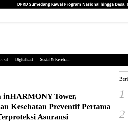
Sumedang Kawal Program Nasional hingga Desa, Tegaskan Harus
Lokal
Digitalisasi
Sosial & Kesehatan
Beri
1
 inHARMONY Tower,
an Kesehatan Preventif Pertama
2
Terproteksi Asuransi