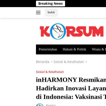
Langsung
Breaking News
DPRD 
ke
konten
Indek
Pemerintahan
Hukum & Politik
Wisata & 
Beranda
Sosial & Kesehatan
Sosial & Kesehatan
inHARMONY Resmikan
Hadirkan Inovasi Layan
di Indonesia: Vaksinasi 
Redaksi