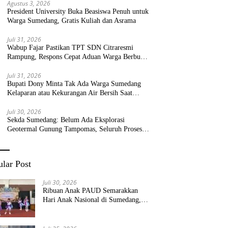
Agustus 3, 2026
President University Buka Beasiswa Penuh untuk
Warga Sumedang, Gratis Kuliah dan Asrama
Juli 31, 2026
Wabup Fajar Pastikan TPT SDN Citraresmi
Rampung, Respons Cepat Aduan Warga Berbuah
Hasil
Juli 31, 2026
Bupati Dony Minta Tak Ada Warga Sumedang
Kelaparan atau Kekurangan Air Bersih Saat
Kemarau
Juli 30, 2026
Sekda Sumedang: Belum Ada Eksplorasi
Geotermal Gunung Tampomas, Seluruh Proses
Masih Menjadi Kewenangan Pemerintah Pusat
lar Post
Juli 30, 2026
Ribuan Anak PAUD Semarakkan
Hari Anak Nasional di Sumedang,
Kadisdik: Wujudkan Anak Bahagia
dan Sekolah Bersih Sehat