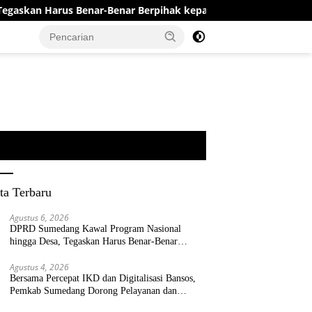
 Benar-Benar Berpihak kepada Rakyat
Bersama Percepat
ta Terbaru
Agustus 6, 2026
DPRD Sumedang Kawal Program Nasional
hingga Desa, Tegaskan Harus Benar-Benar
Berpihak kepada Rakyat
Agustus 4, 2026
Bersama Percepat IKD dan Digitalisasi Bansos,
Pemkab Sumedang Dorong Pelayanan dan
Bantuan Tepat Sasaran