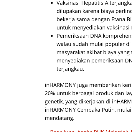
Vaksinasi Hepatitis A terjangk
dilupakan karena biaya perl
bekerja sama dengan Etana Bi
untuk menyediakan vaksinasi H
Pemeriksaan DNA komprehensif
walau sudah mulai populer di 
masyarakat akibat biaya yang 
menyediakan pemeriksaan DN
terjangkau.
inHARMONY juga memberikan kering
20% untuk berbagai produk dan lay
genetik, yang dikerjakan di inH
inHARMONY Cempaka Putih, mulai ta
mendatang.
Baca Juga
Angka PHK Melonjak, 