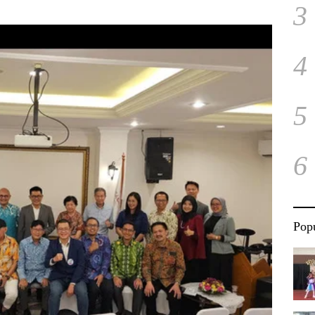
3
4
5
6
Popu