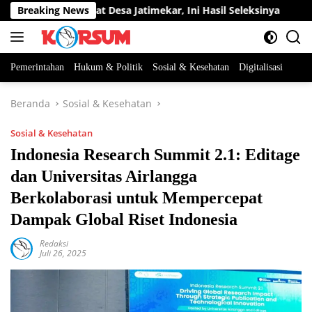
Langsung
an Perangkat Desa Jatimekar, Ini Hasil Seleksinya
Breaking News
DPRD 
ke
konten
Pemerintahan
Hukum & Politik
Sosial & Kesehatan
Digitalisasi
Beranda
Sosial & Kesehatan
Sosial & Kesehatan
Indonesia Research Summit 2.1: Editage
dan Universitas Airlangga
Berkolaborasi untuk Mempercepat
Dampak Global Riset Indonesia
Redaksi
Juli 26, 2025