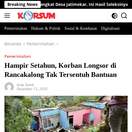
Langsung
a Jabatan Perangkat Desa Jatimekar, Ini Hasil Seleksinya
Breaking News
ke
konten
Pemerintahan
Hukum & Politik
Sosial & Kesehatan
Digitalisasi
Beranda
Pemerintahan
Pemerintahan
Hampir Setahun, Korban Longsor di
Rancakalong Tak Tersentuh Bantuan
Acep Sandi
Desember 15, 2020