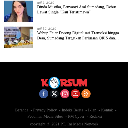
Juli 9, 2026
Dinda Mustika, Penyanyi Asal Sumedang, Debut
Lewat Single “Kau Teristimewa”
Juli 15, 2026
Wabup Fajar Dorong Digitalisasi Transaksi hingga
Desa, Sumedang Targetkan Perluasan QRIS dan
ETPD
Beranda
Privacy Policy
Indeks Berita
Iklan
Kontak
Pedoman Media Siber
PM Cyber
Redaksi
copyright @ 2021 PT. Ini Media Network