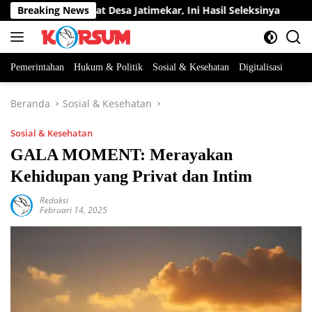
Langsung
an Perangkat Desa Jatimekar, Ini Hasil Seleksinya
Breaking News
DPRD 
ke
konten
Pemerintahan
Hukum & Politik
Sosial & Kesehatan
Digitalisasi
Beranda
Sosial & Kesehatan
Sosial & Kesehatan
GALA MOMENT: Merayakan
Kehidupan yang Privat dan Intim
Redaksi
Februari 14, 2025