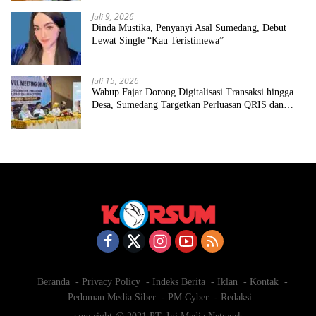
Juli 9, 2026
Dinda Mustika, Penyanyi Asal Sumedang, Debut
Lewat Single “Kau Teristimewa”
Juli 15, 2026
Wabup Fajar Dorong Digitalisasi Transaksi hingga
Desa, Sumedang Targetkan Perluasan QRIS dan
ETPD
Beranda
Privacy Policy
Indeks Berita
Iklan
Kontak
Pedoman Media Siber
PM Cyber
Redaksi