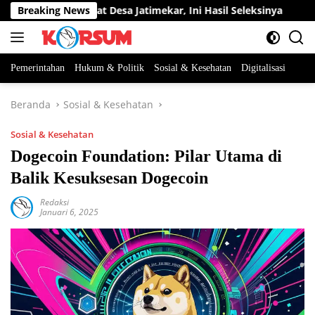
Langsung
tan Perangkat Desa Jatimekar, Ini Hasil Seleksinya
Breaking News
DPRD
ke
konten
Pemerintahan
Hukum & Politik
Sosial & Kesehatan
Digitalisasi
Beranda
Sosial & Kesehatan
Sosial & Kesehatan
Dogecoin Foundation: Pilar Utama di
Balik Kesuksesan Dogecoin
Redaksi
Januari 6, 2025