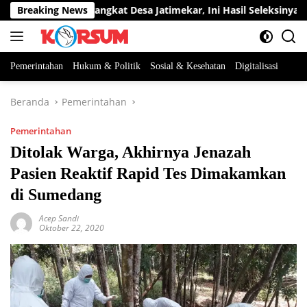
Langsung
ua Jabatan Perangkat Desa Jatimekar, Ini Hasil Seleksinya
Breaking News
ke
konten
Pemerintahan
Hukum & Politik
Sosial & Kesehatan
Digitalisasi
Beranda
Pemerintahan
Pemerintahan
Ditolak Warga, Akhirnya Jenazah
Pasien Reaktif Rapid Tes Dimakamkan
di Sumedang
Acep Sandi
Oktober 22, 2020