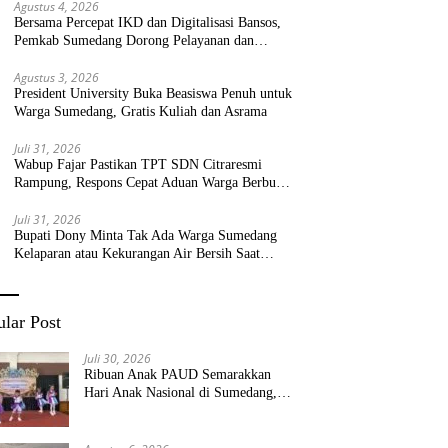
Agustus 4, 2026
Bersama Percepat IKD dan Digitalisasi Bansos,
Pemkab Sumedang Dorong Pelayanan dan
Bantuan Tepat Sasaran
Agustus 3, 2026
President University Buka Beasiswa Penuh untuk
Warga Sumedang, Gratis Kuliah dan Asrama
Juli 31, 2026
Wabup Fajar Pastikan TPT SDN Citraresmi
Rampung, Respons Cepat Aduan Warga Berbuah
Hasil
Juli 31, 2026
Bupati Dony Minta Tak Ada Warga Sumedang
Kelaparan atau Kekurangan Air Bersih Saat
Kemarau
lar Post
Juli 30, 2026
Ribuan Anak PAUD Semarakkan
Hari Anak Nasional di Sumedang,
Kadisdik: Wujudkan Anak Bahagia
dan Sekolah Bersih Sehat