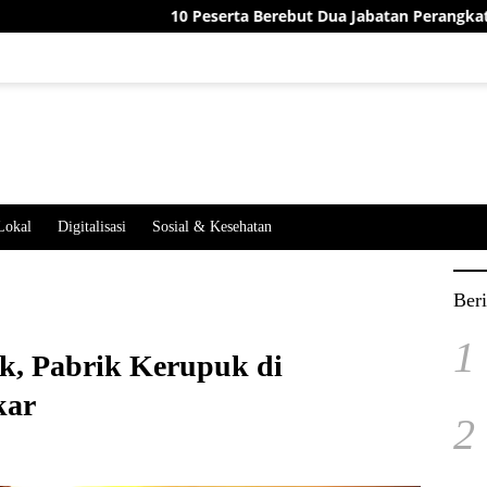
10 Peserta Berebut Dua Jabatan Perangkat Desa Jatim
Lokal
Digitalisasi
Sosial & Kesehatan
Beri
1
ik, Pabrik Kerupuk di
kar
2