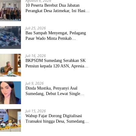
Agustus 6, 2026
10 Peserta Berebut Dua Jabatan
Perangkat Desa Jatimekar, Ini Hasil
Seleksinya
Juli 25, 2026
Bau Sampah Menyengat, Pedagang
Pasar Wado Minta Pemkab
Sumedang Benahi Pengelolaan
Juli 16, 2026
BKPSDM Sumedang Serahkan SK
Pensiun kepada 120 ASN, Apresiasi
Pengabdian Puluhan Tahun
Juli 9, 2026
Dinda Mustika, Penyanyi Asal
Sumedang, Debut Lewat Single
“Kau Teristimewa”
Juli 15, 2026
Wabup Fajar Dorong Digitalisasi
Transaksi hingga Desa, Sumedang
Targetkan Perluasan QRIS dan
ETPD