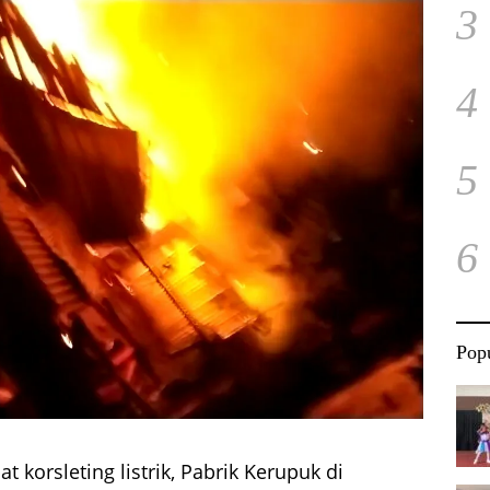
3
4
5
6
Popu
t korsleting listrik, Pabrik Kerupuk di