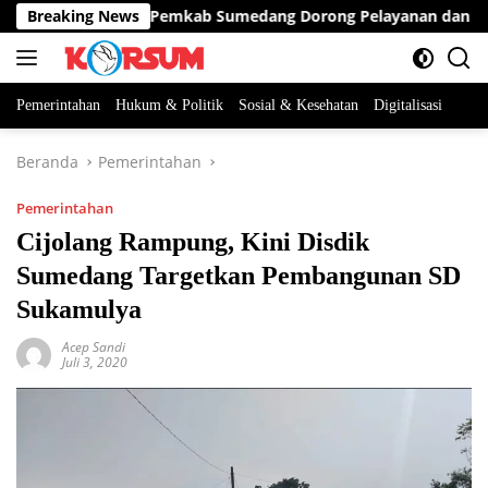
Langsung
alisasi Bansos, Pemkab Sumedang Dorong Pelayanan dan Bantua
Breaking News
ke
konten
Pemerintahan
Hukum & Politik
Sosial & Kesehatan
Digitalisasi
Beranda
Pemerintahan
Pemerintahan
Cijolang Rampung, Kini Disdik
Sumedang Targetkan Pembangunan SD
Sukamulya
Acep Sandi
Juli 3, 2020