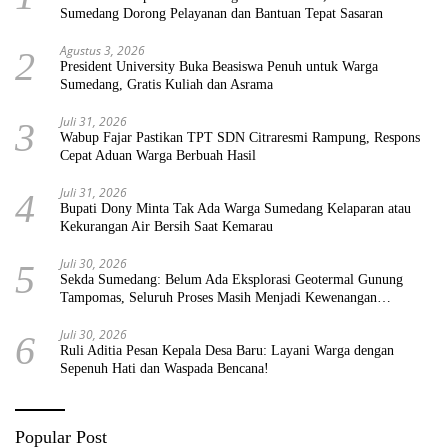
Sumedang Dorong Pelayanan dan Bantuan Tepat Sasaran
Agustus 3, 2026
2
President University Buka Beasiswa Penuh untuk Warga
Sumedang, Gratis Kuliah dan Asrama
Juli 31, 2026
3
Wabup Fajar Pastikan TPT SDN Citraresmi Rampung, Respons
Cepat Aduan Warga Berbuah Hasil
Juli 31, 2026
4
Bupati Dony Minta Tak Ada Warga Sumedang Kelaparan atau
Kekurangan Air Bersih Saat Kemarau
Juli 30, 2026
5
Sekda Sumedang: Belum Ada Eksplorasi Geotermal Gunung
Tampomas, Seluruh Proses Masih Menjadi Kewenangan
Pemerintah Pusat
Juli 30, 2026
6
Ruli Aditia Pesan Kepala Desa Baru: Layani Warga dengan
Sepenuh Hati dan Waspada Bencana!
Popular Post