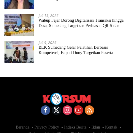
Juli 15, 2026
Wabup Fajar Dorong Digitalisasi Transaksi hingga
Desa, Sumedang Targetkan Perluasan QRIS dan
ETPD
Juli 9, 2026
BLK Sumedang Gelar Pelatihan Berbasis
Kompetensi, Bupati Dony Targetkan Peserta
Langsung Terserap Kerja
Beranda
Privacy Policy
Indeks Berita
Iklan
Kontak