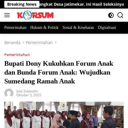
Langsung
a Jabatan Perangkat Desa Jatimekar, Ini Hasil Seleksinya
Breaking News
ke
konten
Pemerintahan
Hukum & Politik
Sosial & Kesehatan
Digitalisasi
Beranda
Pemerintahan
Pemerintahan
Bupati Dony Kukuhkan Forum Anak
dan Bunda Forum Anak: Wujudkan
Sumedang Ramah Anak
Iyep Saepudin
Oktober 3, 2025