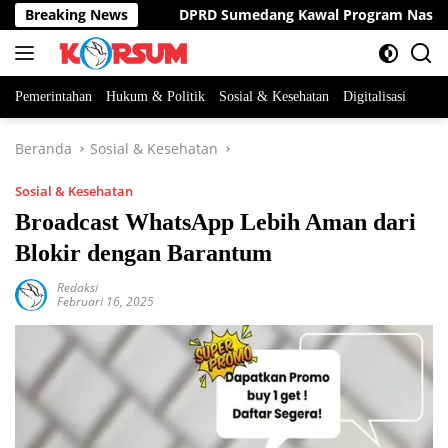
Langsung
eleksinya
Breaking News
DPRD Sumedang Kawal Program Nasional hingg
ke
konten
Pemerintahan
Hukum & Politik
Sosial & Kesehatan
Digitalisasi
Beranda
Sosial & Kesehatan
Sosial & Kesehatan
Broadcast WhatsApp Lebih Aman dari
Blokir dengan Barantum
Redaksi
Februari 16, 2025