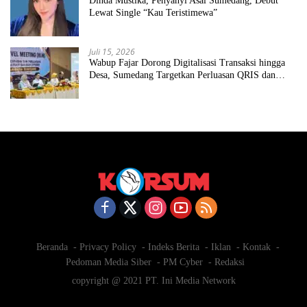
Dinda Mustika, Penyanyi Asal Sumedang, Debut
Lewat Single “Kau Teristimewa”
Juli 15, 2026
Wabup Fajar Dorong Digitalisasi Transaksi hingga
Desa, Sumedang Targetkan Perluasan QRIS dan
ETPD
Beranda
Privacy Policy
Indeks Berita
Iklan
Kontak
Pedoman Media Siber
PM Cyber
Redaksi
copyright @ 2021 PT. Ini Media Network