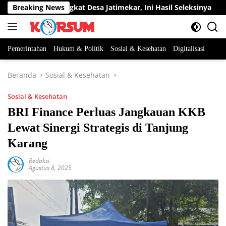
Langsung
abatan Perangkat Desa Jatimekar, Ini Hasil Seleksinya
Breaking News
D
ke
konten
Pemerintahan
Hukum & Politik
Sosial & Kesehatan
Digitalisasi
Beranda
Sosial & Kesehatan
Sosial & Kesehatan
BRI Finance Perluas Jangkauan KKB
Lewat Sinergi Strategis di Tanjung
Karang
Redaksi
Agustus 8, 2025