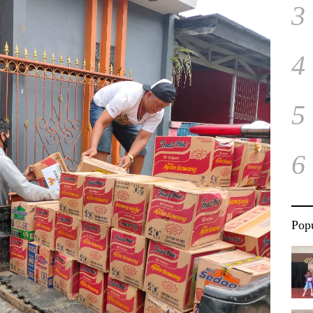
3
4
5
6
Popu