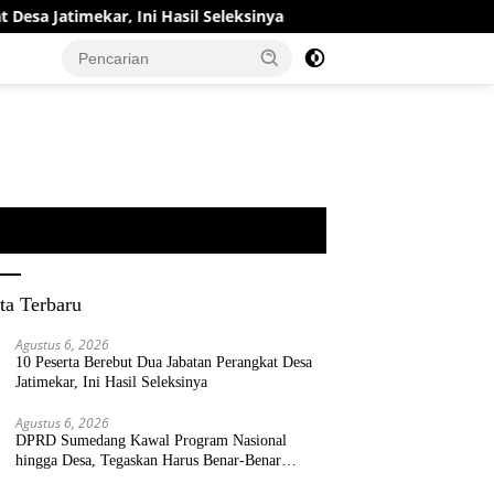
imekar, Ini Hasil Seleksinya
DPRD Sumedang Kawal Progr
ta Terbaru
Agustus 6, 2026
10 Peserta Berebut Dua Jabatan Perangkat Desa
Jatimekar, Ini Hasil Seleksinya
Agustus 6, 2026
DPRD Sumedang Kawal Program Nasional
hingga Desa, Tegaskan Harus Benar-Benar
Berpihak kepada Rakyat