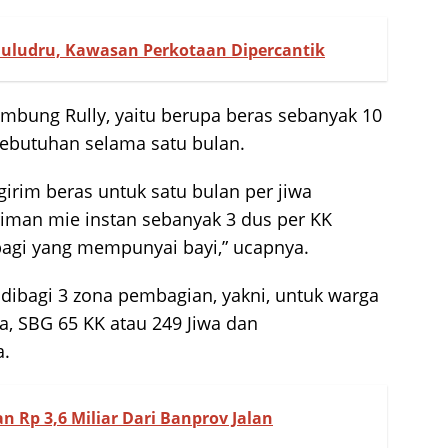
ludru, Kawasan Perkotaan Dipercantik
ambung Rully, yaitu berupa beras sebanyak 10
 kebutuhan selama satu bulan.
rim beras untuk satu bulan per jiwa
iriman mie instan sebanyak 3 dus per KK
agi yang mempunyai bayi,” ucapnya.
dibagi 3 zona pembagian, yakni, untuk warga
a, SBG 65 KK atau 249 Jiwa dan
a.
 Rp 3,6 Miliar Dari Banprov Jalan