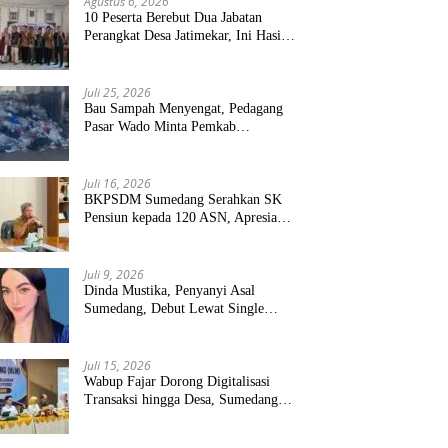
Agustus 6, 2026
10 Peserta Berebut Dua Jabatan
Perangkat Desa Jatimekar, Ini Hasil
Seleksinya
Juli 25, 2026
Bau Sampah Menyengat, Pedagang
Pasar Wado Minta Pemkab
Sumedang Benahi Pengelolaan
Juli 16, 2026
BKPSDM Sumedang Serahkan SK
Pensiun kepada 120 ASN, Apresiasi
Pengabdian Puluhan Tahun
Juli 9, 2026
Dinda Mustika, Penyanyi Asal
Sumedang, Debut Lewat Single
“Kau Teristimewa”
Juli 15, 2026
Wabup Fajar Dorong Digitalisasi
Transaksi hingga Desa, Sumedang
Targetkan Perluasan QRIS dan
ETPD