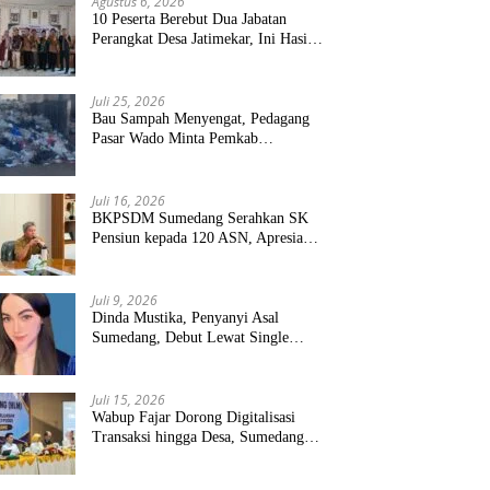
Agustus 6, 2026
10 Peserta Berebut Dua Jabatan
Perangkat Desa Jatimekar, Ini Hasil
Seleksinya
Juli 25, 2026
Bau Sampah Menyengat, Pedagang
Pasar Wado Minta Pemkab
Sumedang Benahi Pengelolaan
Juli 16, 2026
BKPSDM Sumedang Serahkan SK
Pensiun kepada 120 ASN, Apresiasi
Pengabdian Puluhan Tahun
Juli 9, 2026
Dinda Mustika, Penyanyi Asal
Sumedang, Debut Lewat Single
“Kau Teristimewa”
Juli 15, 2026
Wabup Fajar Dorong Digitalisasi
Transaksi hingga Desa, Sumedang
Targetkan Perluasan QRIS dan
ETPD