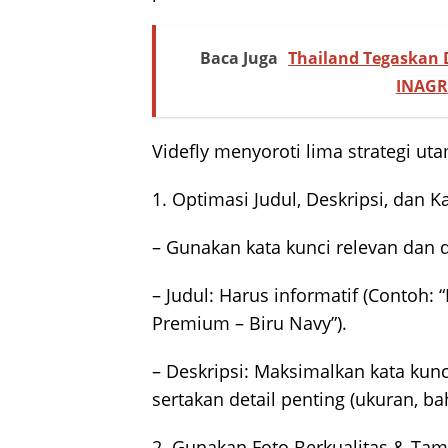
Baca Juga
Thailand Tegaskan D
INAGRI
Videfly menyoroti lima strategi u
1. Optimasi Judul, Deskripsi, dan K
– Gunakan kata kunci relevan dan 
– Judul: Harus informatif (Contoh:
Premium – Biru Navy”).
– Deskripsi: Maksimalkan kata kunci
sertakan detail penting (ukuran, ba
2. Gunakan Foto Berkualitas & Tamp