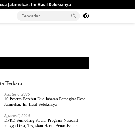
i Hasil Seleksinya
DPRD Sumedang Kawal Program Nasion
ta Terbaru
Agustus 6, 2026
10 Peserta Berebut Dua Jabatan Perangkat Desa
Jatimekar, Ini Hasil Seleksinya
Agustus 6, 2026
DPRD Sumedang Kawal Program Nasional
hingga Desa, Tegaskan Harus Benar-Benar
Berpihak kepada Rakyat