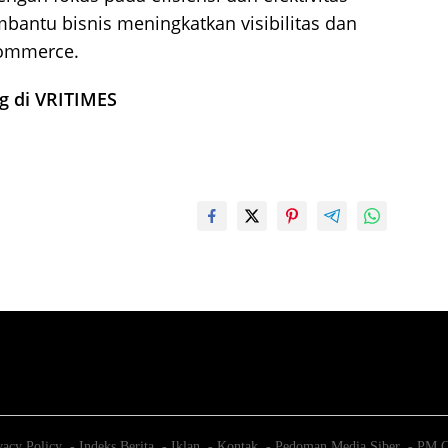
mbantu bisnis meningkatkan visibilitas dan
commerce.
ng di VRITIMES
vacy Policy
Indeks Berita
Iklan
Kontak
Pedoman Media Siber
PM C