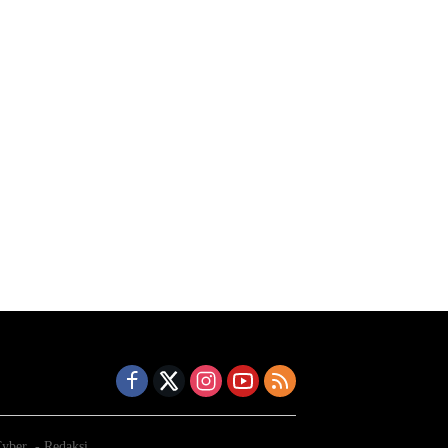
yber
Redaksi