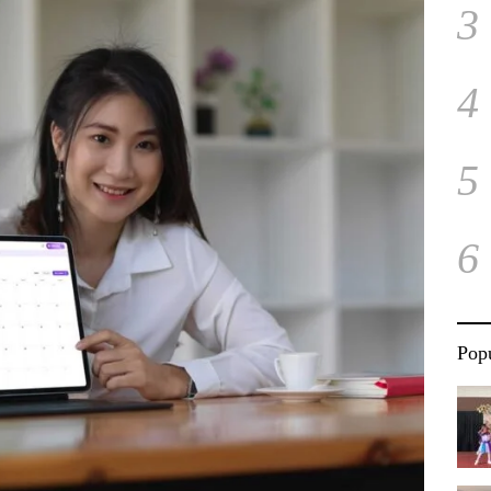
3
4
5
6
Popu