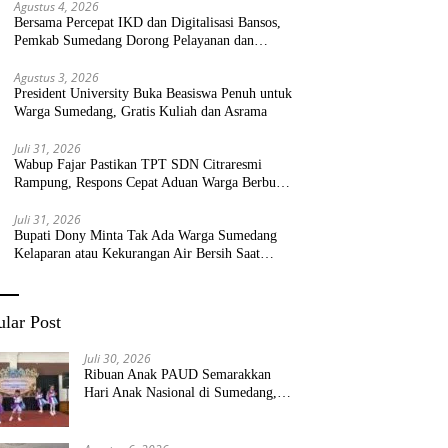
Agustus 4, 2026
Bersama Percepat IKD dan Digitalisasi Bansos,
Pemkab Sumedang Dorong Pelayanan dan
Bantuan Tepat Sasaran
Agustus 3, 2026
President University Buka Beasiswa Penuh untuk
Warga Sumedang, Gratis Kuliah dan Asrama
Juli 31, 2026
Wabup Fajar Pastikan TPT SDN Citraresmi
Rampung, Respons Cepat Aduan Warga Berbuah
Hasil
Juli 31, 2026
Bupati Dony Minta Tak Ada Warga Sumedang
Kelaparan atau Kekurangan Air Bersih Saat
Kemarau
lar Post
Juli 30, 2026
Ribuan Anak PAUD Semarakkan
Hari Anak Nasional di Sumedang,
Kadisdik: Wujudkan Anak Bahagia
dan Sekolah Bersih Sehat